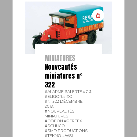
MINIATURES
Nouveautés
miniatures n°
322
#ALARME.
#ALERTE.
#CIJ.
#ELIGOR.
#IXO.
#N°322 DÉCEMBRE
2019.
#NOUVEAUTÉS
MINIATURES.
#ODÉON.
#PERFEX.
#SCHUCO.
#SMD PRODUCTIONS.
#TEKNO.
#WSI.