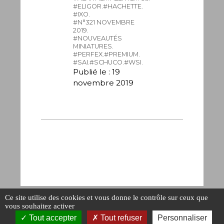
#ELIGOR.
#HACHETTE.
#IXO.
#N°321 NOVEMBRE
2019.
#NOUVEAUTÉS
MINIATURES.
#PERFEX.
#PREMIUM.
#SAI.
#SCHUCO.
#WSI.
Publié le : 19
novembre 2019
Ce site utilise des cookies et vous donne le contrôle sur ceux que
vous souhaitez activer
Tout accepter
Tout refuser
Personnaliser