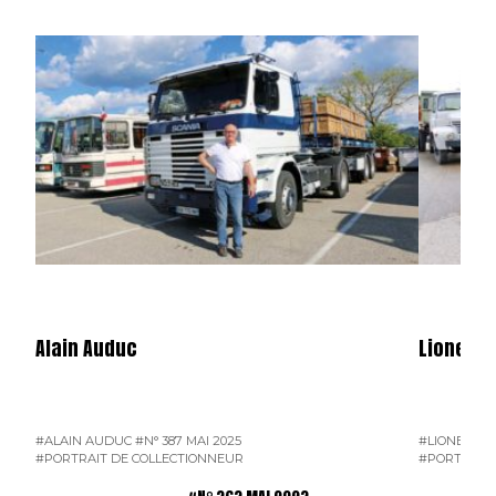
Alain Auduc
Lionel B
#ALAIN AUDUC
#N° 387 MAI 2025
#LIONEL B
#PORTRAIT DE COLLECTIONNEUR
#PORTRAIT 