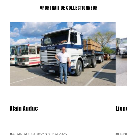
#PORTRAIT DE COLLECTIONNEUR
Alain Auduc
Lionel B
#ALAIN AUDUC
#N° 387 MAI 2025
#LIONEL B