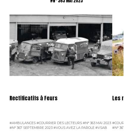
#N° 363 MAI 2023
Rectificatifs à Feurs
Les mote
#AMBULANCES
#COURRIER DES LECTEURS
#N° 363 MAI 2023
#COURRIER 
#N° 367 SEPTEMBRE 2023
#VOUS AVEZ LA PAROLE
#VSAB
#N° 367 SE