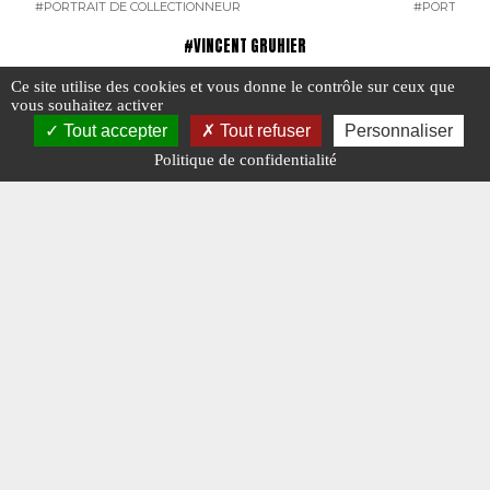
#PORTRAIT DE COLLECTIONNEUR
#PORTRAIT 
#VINCENT GRUHIER
Ce site utilise des cookies et vous donne le contrôle sur ceux que
vous souhaitez activer
Tout accepter
Tout refuser
Personnaliser
Politique de confidentialité
Vincent Gruhier