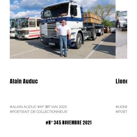
Alain Auduc
Lionel B
#ALAIN AUDUC
#N° 387 MAI 2025
#LIONEL B
#PORTRAIT DE COLLECTIONNEUR
#PORTRAIT 
#N° 345 NOVEMBRE 2021