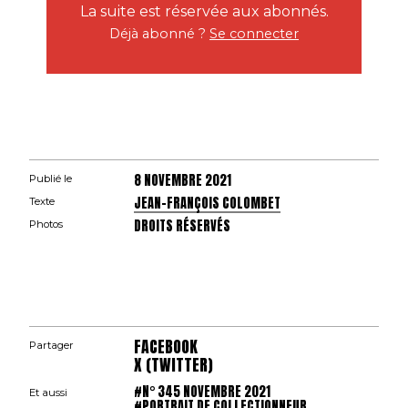
La suite est réservée aux abonnés.
Déjà abonné ?
Se connecter
8 NOVEMBRE 2021
Publié le
JEAN-FRANÇOIS COLOMBET
Texte
DROITS RÉSERVÉS
Photos
FACEBOOK
Partager
X (TWITTER)
#N° 345 NOVEMBRE 2021
Et aussi
#PORTRAIT DE COLLECTIONNEUR