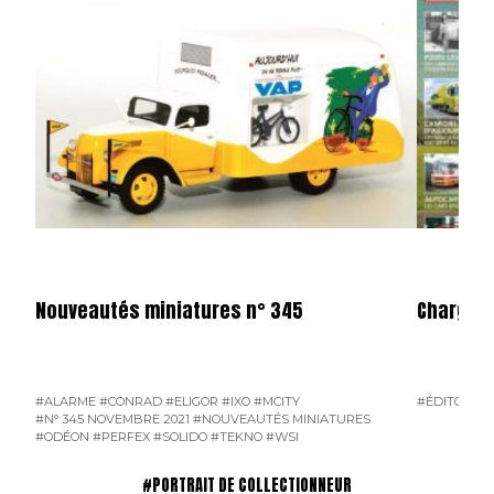
Nouveautés miniatures n° 345
Charge U
#ALARME
#CONRAD
#ELIGOR
#IXO
#MCITY
#ÉDITO
#N°
#N° 345 NOVEMBRE 2021
#NOUVEAUTÉS MINIATURES
#ODÉON
#PERFEX
#SOLIDO
#TEKNO
#WSI
#PORTRAIT DE COLLECTIONNEUR