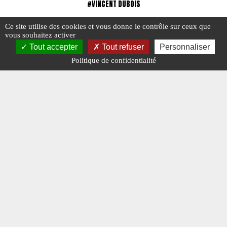
#VINCENT DUBOIS
Ce site utilise des cookies et vous donne le contrôle sur ceux que
vous souhaitez activer
Tout accepter
Tout refuser
Personnaliser
Politique de confidentialité
Vincent Dubois
#N° 345 NOVEMBRE 2021
#PORTRAIT DE COLLECTIONNEUR
#VINCENT DUBOIS