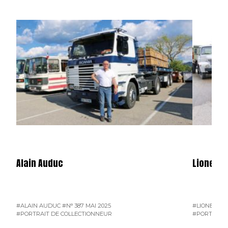
Alain Auduc
Lionel B
#ALAIN AUDUC
#N° 387 MAI 2025
#LIONEL B
#PORTRAIT DE COLLECTIONNEUR
#PORTRAIT 