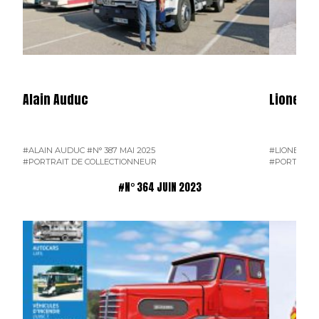
Alain Auduc
Lionel B
#ALAIN AUDUC
#N° 387 MAI 2025
#LIONEL B
#PORTRAIT DE COLLECTIONNEUR
#PORTRAIT 
#N° 364 JUIN 2023