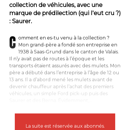
collection de véhicules, avec une
marque de prédilection (qui l'eut cru ?)
: Saurer.
C
omment en es-tu venu à la collection ?
Mon grand-père a fondé son entreprise en
1938 à Saas-Grund dans le canton de Valais.
Il n’y avait pas de routes à l’époque et les
transports étaient assurés avec des mulets. Mon
père a débuté dans l’entreprise à l’âge de 12 ou
13 ans. Il a d’abord mené les mulets avant de
devenir chauffeur après l’achat des premiers
véhicules, un simple Ford pick-up puis des
Saurer et des Berna. Évidemment,...
La suite est réservée aux abonnés.