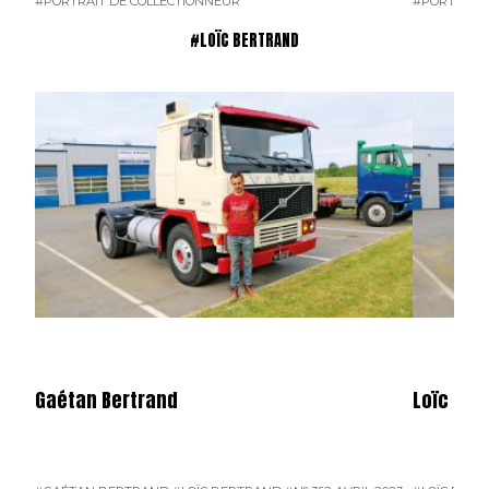
#PORTRAIT DE COLLECTIONNEUR
#PORTRAIT 
#LOÏC BERTRAND
Gaétan Bertrand
Loïc Ber