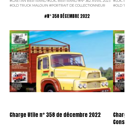
#GAÉTAN BERTRAND
#LOÏC BERTRAND
#N° 362 AVRIL 2023
#LOÏC BER
#OLD TRUCK MALOUIN
#PORTRAIT DE COLLECTIONNEUR
#OLD TRUC
#N° 358 DÉCEMBRE 2022
Charge Utile n° 358 de décembre 2022
Charge u
Consulta