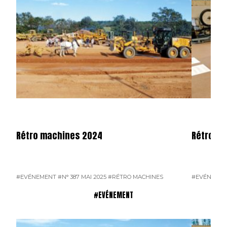
Rétro machines 2024
Rétromo
#EVÉNEMENT
#N° 387 MAI 2025
#RÉTRO MACHINES
#EVÉNEME
#EVÉNEMENT