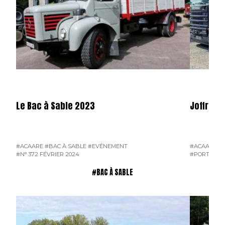
Le Bac à Sable 2023
Joffrey 
#ACAARE
#BAC À SABLE
#EVÉNEMENT
#ACAARE
#
#N° 372 FÉVRIER 2024
#PORTRAIT 
#BAC À SABLE