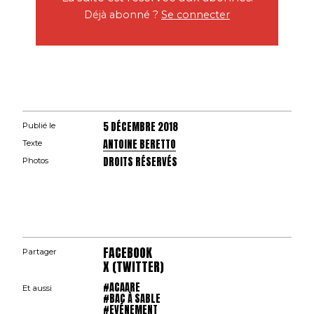
Déjà abonné ?
Se connecter
5 DÉCEMBRE 2018
Publié le
ANTOINE BERETTO
Texte
DROITS RÉSERVÉS
Photos
FACEBOOK
Partager
X (TWITTER)
#ACAARE
Et aussi
#BAC À SABLE
#EVÉNEMENT