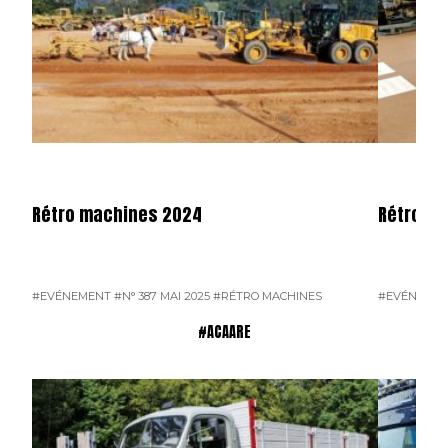
Rétro machines 2024
Rétromo
#EVÉNEMENT
#N° 387 MAI 2025
#RÉTRO MACHINES
#EVÉNEME
#ACAARE