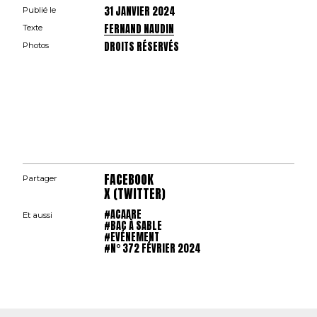
31 JANVIER 2024
Publié le
FERNAND NAUDIN
Texte
DROITS RÉSERVÉS
Photos
FACEBOOK
Partager
X (TWITTER)
#ACAARE
Et aussi
#BAC À SABLE
#EVÉNEMENT
#N° 372 FÉVRIER 2024