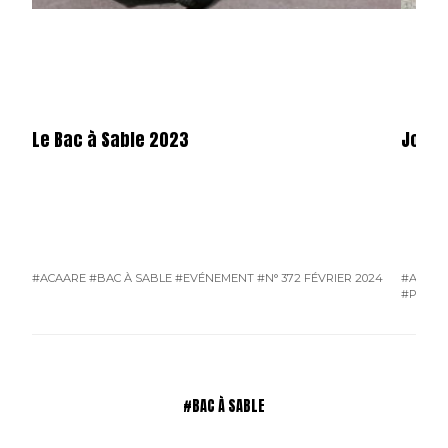
Le Bac à Sable 2023
Joffr
#ACAARE
#BAC À SABLE
#EVÉNEMENT
#N° 372 FÉVRIER 2024
#ACAAR
#PORTR
#BAC À SABLE