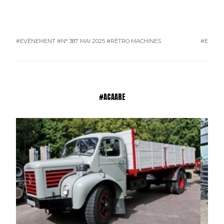
#EVÉNEMENT
#N° 387 MAI 2025
#RÉTRO MACHINES
#EVÉN
#ACAARE