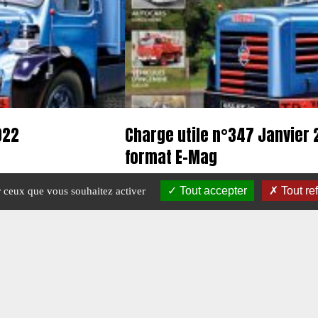
022
Charge utile n°347 Janvier 
format E-Mag
Tout accepter
Tout re
ur ceux que vous souhaitez activer
#N° 347 JANVIER 2022