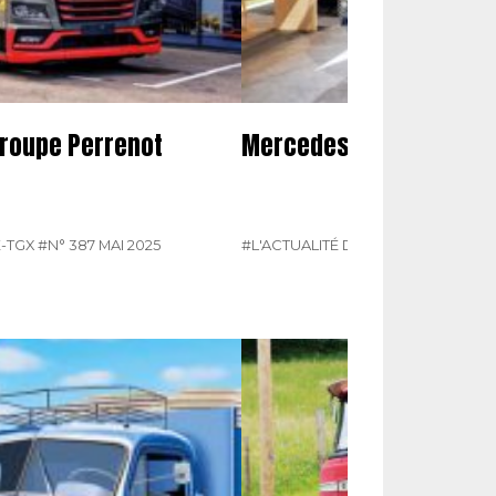
groupe Perrenot
Mercedes présente son
-TGX
#N° 387 MAI 2025
#L'ACTUALITÉ DU POIDS LOURDS