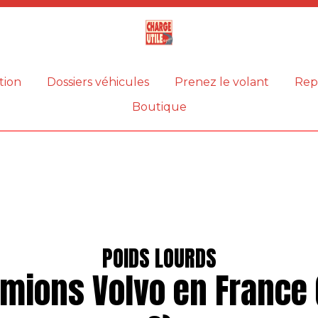
Magazine
Charge
utile
tion
Dossiers véhicules
Prenez le volant
Rep
Boutique
POIDS LOURDS
mions Volvo en France 