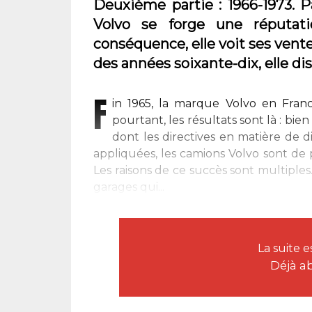
Deuxième partie : 1966-1973. P
Volvo se forge une réputati
conséquence, elle voit ses vente
des années soixante-dix, elle d
F
in 1965, la marque Volvo en Fran
pourtant, les résultats sont là : b
dont les directives en matière de 
appliquées, les camions Volvo sont de
Les raisons de ce succès sont multiple
garages qui...
La suite 
Déjà a