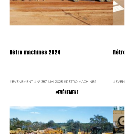
Rétro machines 2024
Rétromo
#EVÉNEMENT
#N° 387 MAI 2025
#RÉTRO MACHINES
#EVÉNEME
#EVÉNEMENT