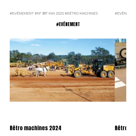
#EVÉNEMENT
#N° 387 MAI 2025
#RÉTRO MACHINES
#EVÉNEME
#EVÉNEMENT
Rétro machines 2024
Rétromo