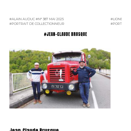
#ALAIN AUDUC
#N° 387 MAI 2025
#LIONEL B
#PORTRAIT DE COLLECTIONNEUR
#PORTRAIT 
#JEAN-CLAUDE BRUSQUE
Jean-Claude Brusque