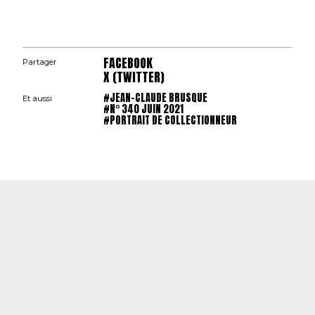
FACEBOOK
Partager
X (TWITTER)
#JEAN-CLAUDE BRUSQUE
Et aussi
#N° 340 JUIN 2021
#PORTRAIT DE COLLECTIONNEUR