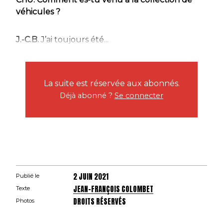
véhicules ?
J.-C.B.
J’ai toujours été...
La suite est réservée aux abonnés.
Déjà abonné ?
Se connecter
2 JUIN 2021
Publié le
JEAN-FRANÇOIS COLOMBET
Texte
DROITS RÉSERVÉS
Photos