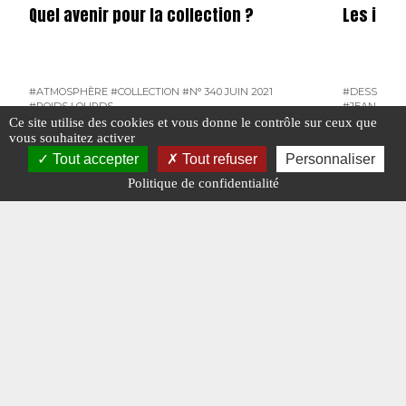
Quel avenir pour la collection ?
Les illus
#ATMOSPHÈRE
#COLLECTION
#N° 340 JUIN 2021
#DESSINS D
#POIDS LOURDS
#JEAN-PIER
#THIERRY D
Ce site utilise des cookies et vous donne le contrôle sur ceux que
vous souhaitez activer
#PORTRAIT DE COLLECTIONNEUR
Tout accepter
Tout refuser
Personnaliser
Politique de confidentialité