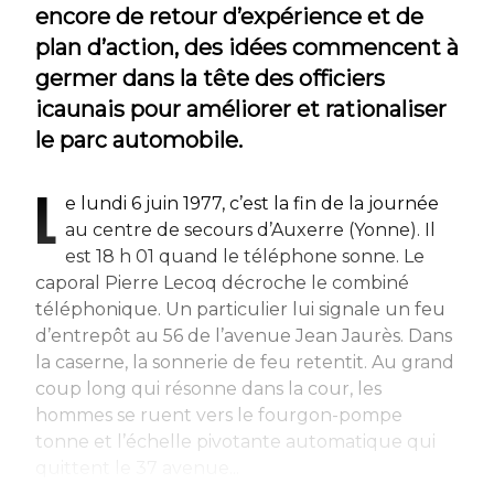
encore de retour d’expérience et de
plan d’action, des idées commencent à
germer dans la tête des officiers
icaunais pour améliorer et rationaliser
le parc automobile.
L
e lundi 6 juin 1977, c’est la fin de la journée
au centre de secours d’Auxerre (Yonne). Il
est 18 h 01 quand le téléphone sonne. Le
caporal Pierre Lecoq décroche le combiné
téléphonique. Un particulier lui signale un feu
d’entrepôt au 56 de l’avenue Jean Jaurès. Dans
la caserne, la sonnerie de feu retentit. Au grand
coup long qui résonne dans la cour, les
hommes se ruent vers le fourgon-pompe
tonne et l’échelle pivotante automatique qui
quittent le 37 avenue...