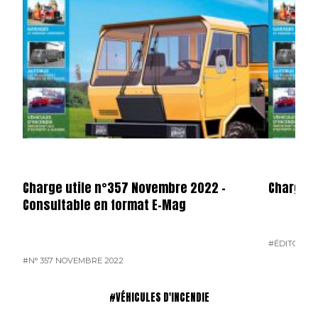
Charge utile n°357 Novembre 2022 –
Charge U
Consultable en format E-Mag
#ÉDITO
#N°
#N° 357 NOVEMBRE 2022
#VÉHICULES D'INCENDIE