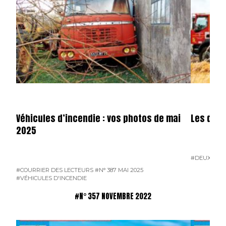
Véhicules d’incendie : vos photos de mai
Les dota
2025
#DEUX-SÈV
#COURRIER DES LECTEURS
#N° 387 MAI 2025
#VÉHICULES D'INCENDIE
#N° 357 NOVEMBRE 2022