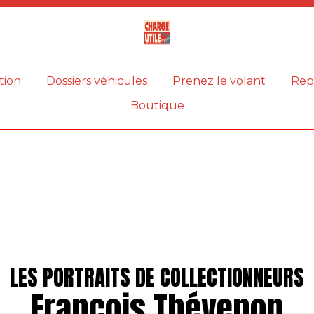
Magazine
Charge
utile
tion
Dossiers véhicules
Prenez le volant
Rep
Boutique
LES PORTRAITS DE COLLECTIONNEURS
François Thévenon