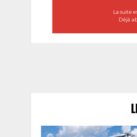
La suite 
Déjà a
L