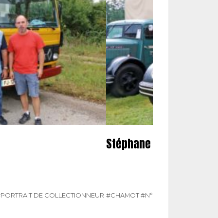
Stéphane Chamot
#PORTRAIT DE COLLECTIONNEUR
#CHAMOT
#N° 385 MARS 2025
#PO