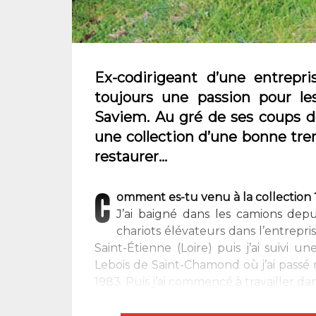
Ex-codirigeant d’une entrepri
toujours une passion pour le
Saviem. Au gré de ses coups d
une collection d’une bonne tren
restaurer…
C
omment es-tu venu à la collection 
J’ai baigné dans les camions depui
chariots élévateurs dans l’entrepr
Saint-Étienne (Loire) puis j’ai suivi
Lebois de Saint-Chamond où j’ai pass
1983. Puis j’ai commencé à travailler dans