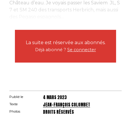
Château d’eau. Je voyais passer les Saviem JL, S
7 et SM 240 des transports Herbrich, mais aussi
des Pegaso espagnols....
La suite est réservée aux abonnés.
Déjà abonné ?
Se connecter
4 MARS 2023
Publié le
JEAN-FRANÇOIS COLOMBET
Texte
DROITS RÉSERVÉS
Photos