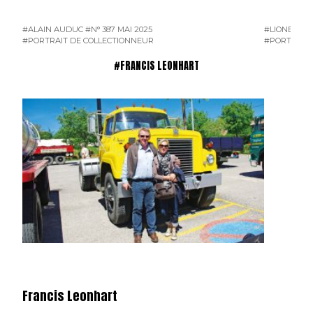
#ALAIN AUDUC
#N° 387 MAI 2025
#LIONEL B
#PORTRAIT DE COLLECTIONNEUR
#PORTRAIT 
#FRANCIS LEONHART
Francis Leonhart