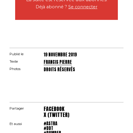
Déjà abonné ?
Se connecter
19 NOVEMBRE 2019
Publié le
FRANCIS PIERRE
Texte
DROITS RÉSERVÉS
Photos
FACEBOOK
Partager
X (TWITTER)
#ASTRA
Et aussi
#DDT
#DUMPER