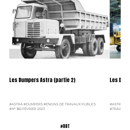
Les Dumpers Astra (partie 2)
Les Dump
#ASTRA
#DUMPERS
#ENGINS DE TRAVAUX PUBLICS
#ASTRA
#D
#N° 360 FÉVRIER 2023
#TRAVAUX 
#DDT