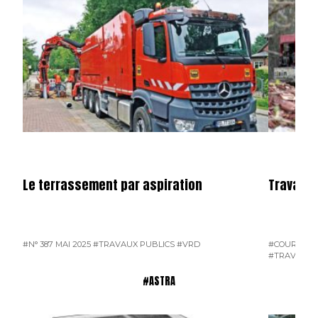
Le terrassement par aspiration
Travaux 
#N° 387 MAI 2025
#TRAVAUX PUBLICS
#VRD
#COURRIER 
#TRAVAUX 
#ASTRA