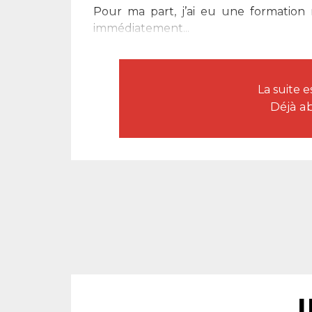
Pour ma part, j’ai eu une formation n
immédiatement...
La suite 
Déjà a
L