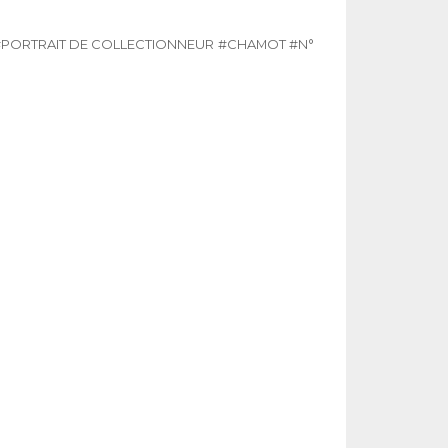
#PORTRAIT DE COLLECTIONNEUR
#CHAMOT
#N° 385 MARS 2025
#PO