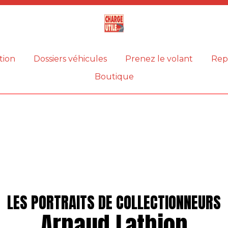
Magazine
Charge
utile
tion
Dossiers véhicules
Prenez le volant
Rep
Boutique
LES PORTRAITS DE COLLECTIONNEURS
Arnaud Lathion