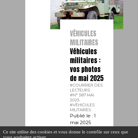
VÉHICULES
MILITAIRES
Véhicules
militaires :
vos photos
de mai 2025
#COURRIER DES
LECTEURS.
#N° 387 MAI
2025.
#VÉHICULES
MILITAIRES.
Publié le : 1
mai 2025
Ce site utilise des cookies et vous donne le contrôle sur ceux que
vous souhaitez activer