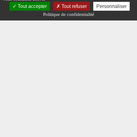
Tout accepter
Tout refuser
Personnaliser
Politique de confidentialité
COURRIER
DES
LECTEURS
Le
46 CDU
avance
#CDU.
#N° 387 MAI
2025.
#VOUS AVEZ LA