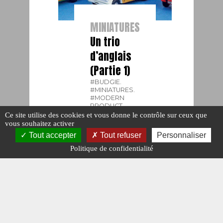
MINIATURES
Un trio
d’anglais
(Partie 1)
#BUDGIE.
#MINIATURES.
#MODERN
PRODUCT.
#MORESTONE.
Ce site utilise des cookies et vous donne le contrôle sur ceux que
#N° 313 MARS
vous souhaitez activer
2019.
Tout accepter
Tout refuser
Personnaliser
Publié le : 18
Politique de confidentialité
février 2019