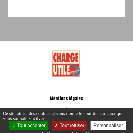
Mentions légales
-
A propos - FAQ
Ce site utilise des cookies et vous donne le contrôle sur ceux que
vous souhaitez activer
Tout accepter
Tout refuser
Personnaliser