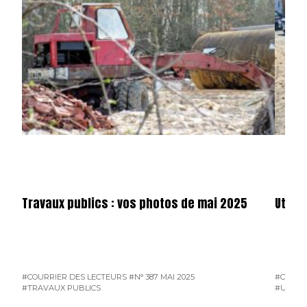
Travaux publics : vos photos de mai 2025
Utilit
#COURRIER DES LECTEURS
#N° 387 MAI 2025
#COURR
#TRAVAUX PUBLICS
#UTILIT