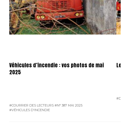
Véhicules d’incendie : vos photos de mai
Les d
2025
#DEUX-
#COURRIER DES LECTEURS
#N° 387 MAI 2025
#VÉHICULES D'INCENDIE