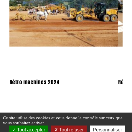
Rétro machines 2024
Rétro
Ce site utilise des cookies et vous donne le contrôle sur ceux que
#EVÉNEMENT
#N° 387 MAI 2025
#RÉTRO MACHINES
#EVÉN
vous souhaitez activer
Tout accepter
Tout refuser
Personnaliser