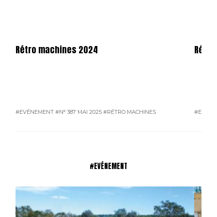
Rétro machines 2024
Rétro
#EVÉNEMENT
#N° 387 MAI 2025
#RÉTRO MACHINES
#EVÉN
#EVÉNEMENT