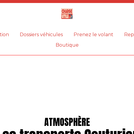
Magazine
Charge
utile
tion
Dossiers véhicules
Prenez le volant
Rep
Boutique
ATMOSPHÈRE