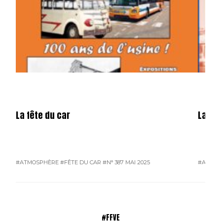
La fête du car
La mé
#ATMOSPHÈRE
#FÊTE DU CAR
#N° 387 MAI 2025
#ATMO
#FFVE