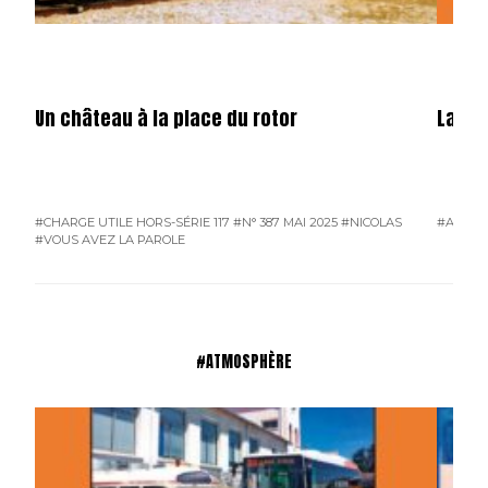
Un château à la place du rotor
La fêt
#CHARGE UTILE HORS-SÉRIE 117
#N° 387 MAI 2025
#NICOLAS
#ATMO
#VOUS AVEZ LA PAROLE
#ATMOSPHÈRE