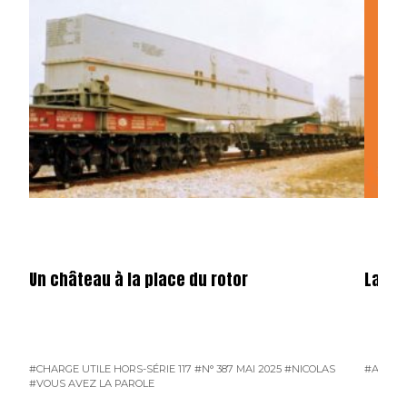
Un château à la place du rotor
La fêt
#CHARGE UTILE HORS-SÉRIE 117
#N° 387 MAI 2025
#NICOLAS
#ATMO
#VOUS AVEZ LA PAROLE