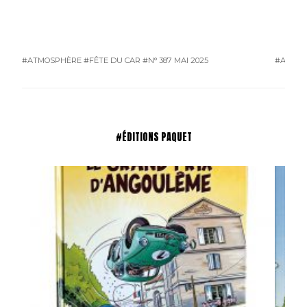
#ATMOSPHÈRE
#FÊTE DU CAR
#N° 387 MAI 2025
#ATMO
#ÉDITIONS PAQUET