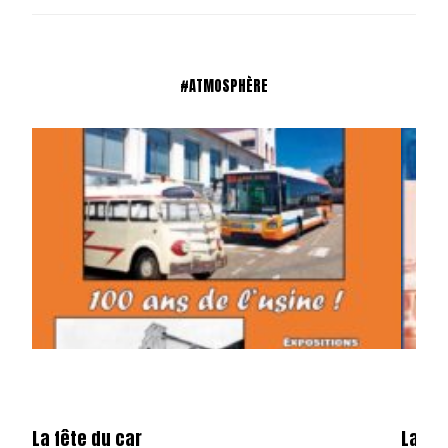
#ATMOSPHÈRE
La fête du car
La mé