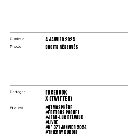
4 JANVIER 2024
Publié le
DROITS RÉSERVÉS
Photos
FACEBOOK
Partager
X (TWITTER)
#ATMOSPHÈRE
Et aussi
#ÉDITIONS PAQUET
#JEAN-LUC DELVAUX
#LIVRE
#N° 371 JANVIER 2024
#THIERRY DUBOIS