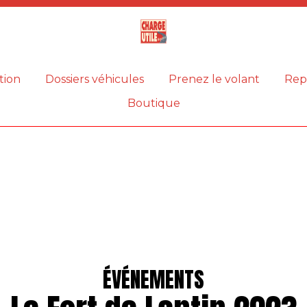
Magazine
Charge
utile
tion
Dossiers véhicules
Prenez le volant
Rep
Boutique
ÉVÉNEMENTS