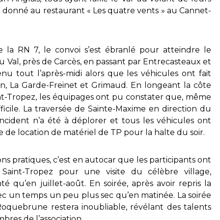
t donné au restaurant « Les quatre vents » au Cannet-
la RN 7, le convoi s’est ébranlé pour atteindre le
 Val, près de Carcès, en passant par Entrecasteaux et
nu tout l’après-midi alors que les véhicules ont fait
n, La Garde-Freinet et Grimaud. En longeant la côte
aint-Tropez, les équipages ont pu constater que, même
ifficile. La traversée de Sainte-Maxime en direction du
ident n’a été à déplorer et tous les véhicules ont
e de location de matériel de TP pour la halte du soir.
s pratiques, c’est en autocar que les participants ont
 Saint-Tropez pour une visite du célèbre village,
 qu’en juillet-août. En soirée, après avoir repris la
avec un temps un peu plus sec qu’en matinée. La soirée
oquebrune restera inoubliable, révélant des talents
bres de l’association…