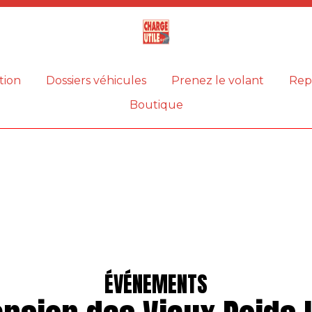
Magazine
Charge
utile
tion
Dossiers véhicules
Prenez le volant
Rep
Boutique
ÉVÉNEMENTS