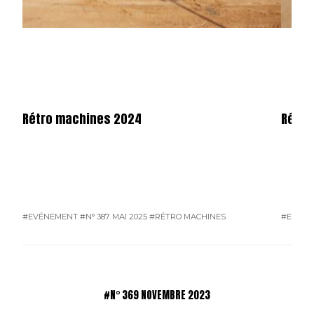
Rétro machines 2024
Rétro
#EVÉNEMENT
#N° 387 MAI 2025
#RÉTRO MACHINES
#EVÉN
#N° 369 NOVEMBRE 2023