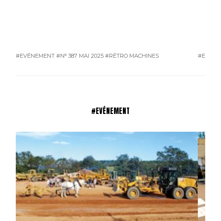
#EVÉNEMENT
#N° 387 MAI 2025
#RÉTRO MACHINES
#EVÉN
#EVÉNEMENT