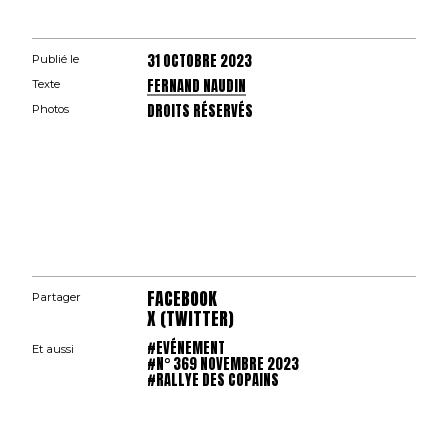
31 OCTOBRE 2023
Publié le
FERNAND NAUDIN
Texte
DROITS RÉSERVÉS
Photos
FACEBOOK
Partager
X (TWITTER)
#EVÉNEMENT
Et aussi
#N° 369 NOVEMBRE 2023
#RALLYE DES COPAINS