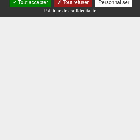
Tout accepter
Tout refuser
Personnaliser
Politique de confidentialité
#N° 369 NOVEMBRE 2023
Charge Utile n° 369 de novembre 2023
Les i