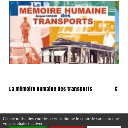
La mémoire humaine des transports
C’étai
#ATMOSPHÈRE
#LIVRE
#N° 387 MAI 2025
#ATMO
Ce site utilise des cookies et vous donne le contrôle sur ceux que
vous souhaitez activer