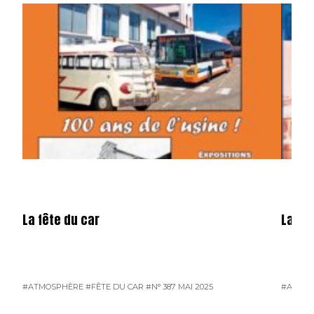
La fête du car
La mé
#ATMOSPHÈRE
#FÊTE DU CAR
#N° 387 MAI 2025
#ATMO