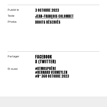
3 OCTOBRE 2023
Publié le
JEAN-FRANÇOIS COLOMBET
Texte
DROITS RÉSERVÉS
Photos
FACEBOOK
Partager
X (TWITTER)
#ATMOSPHÈRE
Et aussi
#BERNARD VERMEYLEN
#N° 368 OCTOBRE 2023