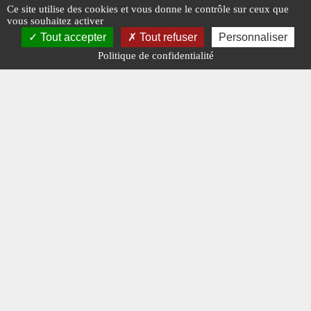
Ce site utilise des cookies et vous donne le contrôle sur ceux que
vous souhaitez activer
Tout accepter
Tout refuser
Personnaliser
#ATMOSPHÈRE
#BERNARD VERMEYLEN
#N° 368 OCTOBRE 2023
Politique de confidentialité
#N° 368 OCTOBRE 2023