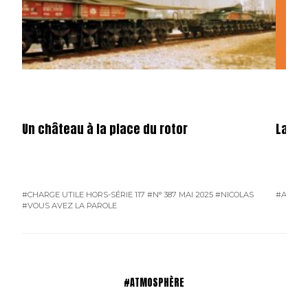
Un château à la place du rotor
La fêt
#CHARGE UTILE HORS-SÉRIE 117
#N° 387 MAI 2025
#NICOLAS
#ATMO
#VOUS AVEZ LA PAROLE
#ATMOSPHÈRE