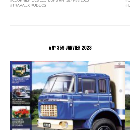
#COURRIER DES LECTEURS
#N° 387 MAI 2025
#COURR
#TRAVAUX PUBLICS
#UTILIT
#N° 359 JANVIER 2023