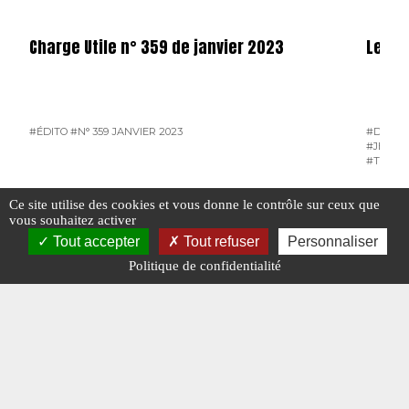
Charge Utile n° 359 de janvier 2023
Les il
#ÉDITO
#N° 359 JANVIER 2023
#DESSI
#JEAN-
#THIER
Ce site utilise des cookies et vous donne le contrôle sur ceux que
vous souhaitez activer
Tout accepter
Tout refuser
Personnaliser
#VOUS AVEZ LA PAROLE
Politique de confidentialité