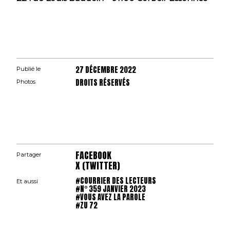
27 DÉCEMBRE 2022
Publié le
DROITS RÉSERVÉS
Photos
FACEBOOK
Partager
X (TWITTER)
#COURRIER DES LECTEURS
Et aussi
#N° 359 JANVIER 2023
#VOUS AVEZ LA PAROLE
#ZU 72