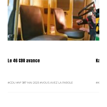
Le 46 CDU avance
Karos
#CDU
#N° 387 MAI 2025
#VOUS AVEZ LA PAROLE
#KAROS