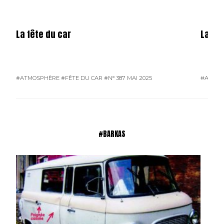
La fête du car
La mé
#ATMOSPHÈRE
#FÊTE DU CAR
#N° 387 MAI 2025
#ATMO
#BARKAS