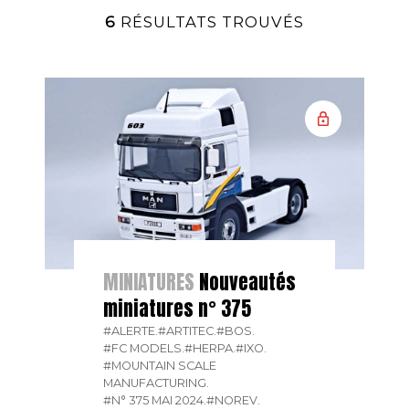
6
RÉSULTATS TROUVÉS
MINIATURES
Nouveautés
miniatures n° 375
#ALERTE.
#ARTITEC.
#BOS.
#FC MODELS.
#HERPA.
#IXO.
#MOUNTAIN SCALE
MANUFACTURING.
#N° 375 MAI 2024.
#NOREV.