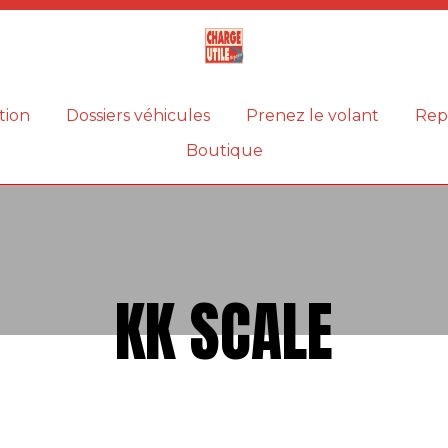
Magazine
Charge
utile
tion
Dossiers véhicules
Prenez le volant
Rep
Boutique
KK SCALE