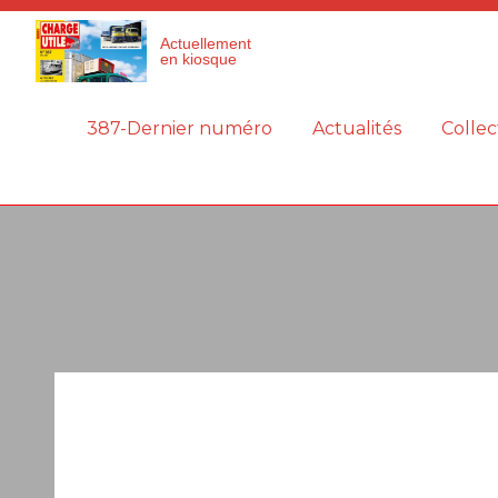
Panneau de gestion des cookies
Actuellement
en kiosque
387-Dernier numéro
Actualités
Collec