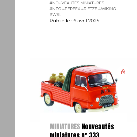
#NOUVEAUTÉS MINIATURES.
#NZG.
#PERFEX.
#RIETZE.
#WIKING.
#WSI.
Publié le : 6 avril 2025
MINIATURES
Nouveautés
miniatures n° 333