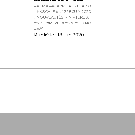
#ACMA.
#ALARME.
#ERTL.
#IXO.
#KKSCALE.
#N° 328 JUIN 2020.
#NOUVEAUTÉS MINIATURES.
#NZG.
#PERFEX.
#SAI.
#TEKNO.
#WSI.
Publié le : 18 juin 2020