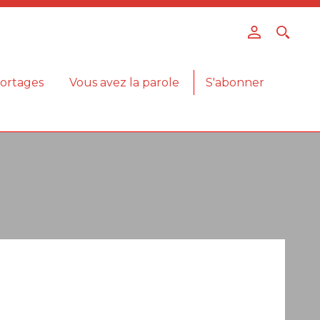
ortages
Vous avez la parole
S'abonner