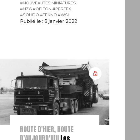
#NOUVEAUTÉS MINIATURES.
#NZG.
#ODÉON.
#PERFEX.
#SOLIDO.
#TEKNO.
#WSI.
Publié le : 8 janvier 2022
ROUTE D'HIER, ROUTE
D'AUJOURD'HUI
Les