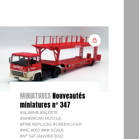
MINIATURES
Nouveautés
miniatures n° 347
#ALARME.
#ALERTE.
#AMERICAN MUSCLE.
#FIRE REPLICAS.
#GREEN LIGHT.
#IMC.
#IXO.
#KK SCALE.
#N° 347 JANVIER 2022.