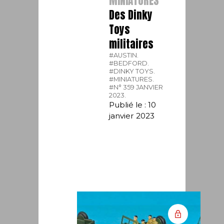
MINIATURES
Des Dinky
Toys
militaires
#AUSTIN.
#BEDFORD.
#DINKY TOYS.
#MINIATURES.
#N° 359 JANVIER
2023.
Publié le : 10
janvier 2023