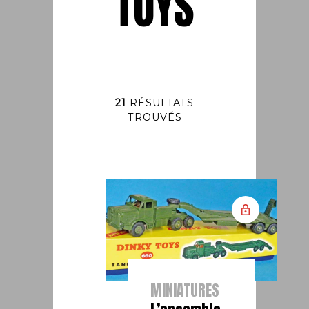
TOYS
21
RÉSULTATS
TROUVÉS
MINIATURES