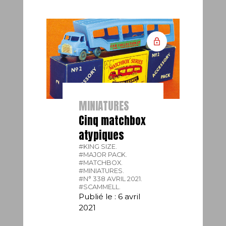
MINIATURES
Cinq matchbox
atypiques
#KING SIZE.
#MAJOR PACK.
#MATCHBOX.
#MINIATURES.
#N° 338 AVRIL 2021.
#SCAMMELL.
Publié le : 6 avril
2021