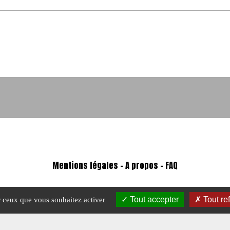
Mentions légales
-
A propos - FAQ
Tout accepter
Tout re
ur ceux que vous souhaitez activer
Crédits © 2026 Magazine Charge utile.