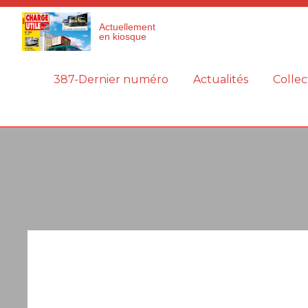
Panneau de gestion des cookies
Actuellement
en kiosque
387-Dernier numéro
Actualités
Collec