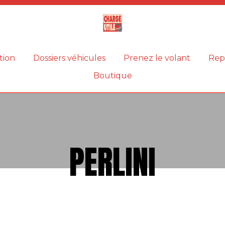
Magazine
Charge
utile
tion
Dossiers véhicules
Prenez le volant
Rep
Boutique
PERLINI