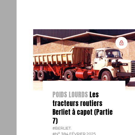
POIDS LOURDS
Les
tracteurs routiers
Berliet à capot (Partie
7)
#BERLIET.
#N° 384 FÉVRIER 2025.