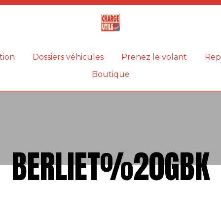
Magazine
Charge
utile
tion
Dossiers véhicules
Prenez le volant
Rep
Boutique
BERLIET%20GBK