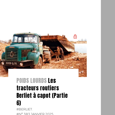
POIDS LOURDS
Les
tracteurs routiers
Berliet à capot (Partie
6)
#BERLIET.
#N° 383 JANVIER 2025.