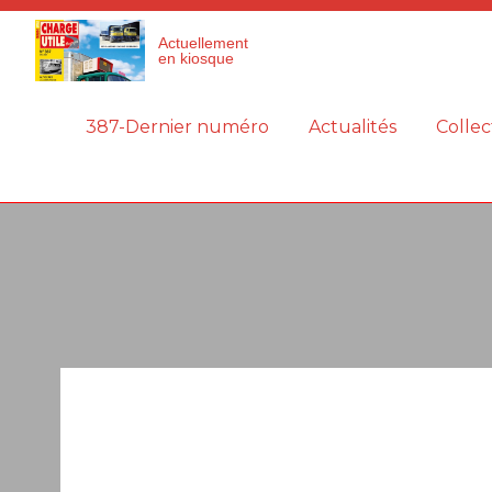
Panneau de gestion des cookies
Actuellement
en kiosque
387-Dernier numéro
Actualités
Collec