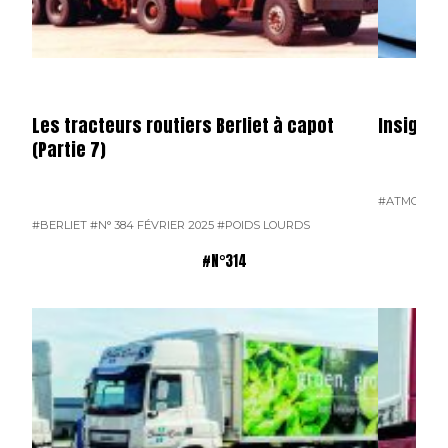
Les tracteurs routiers Berliet à capot
Insignes
(Partie 7)
#ATMOSPH
#BERLIET
#N° 384 FÉVRIER 2025
#POIDS LOURDS
#N°314