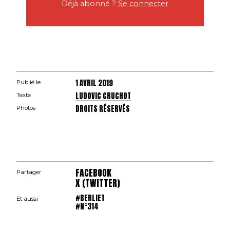
Déjà abonné ?
Se connecter
1 AVRIL 2019
Publié le
LUDOVIC CRUCHOT
Texte
DROITS RÉSERVÉS
Photos
FACEBOOK
Partager
X (TWITTER)
#BERLIET
Et aussi
#N°314