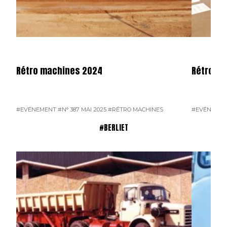
Rétro machines 2024
Rétromo
#EVÉNEMENT
#N° 387 MAI 2025
#RÉTRO MACHINES
#EVÉNEME
#BERLIET