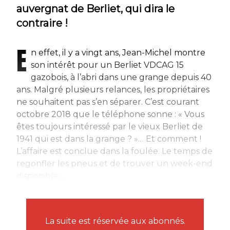
auvergnat de Berliet, qui dira le
contraire !
E
n effet, il y a vingt ans, Jean-Michel montre
son intérêt pour un Berliet VDCAG 15
gazobois, à l’abri dans une grange depuis 40
ans. Malgré plusieurs relances, les propriétaires
ne souhaitent pas s’en séparer. C’est courant
octobre 2018 que le téléphone sonne : « Vous
êtes toujours intéressé par le vieux Berliet de
1941 qui est dans la grange ? »… Et comment !
L’affaire est conclue dans la foulée. Le temps de
regonfler les pneus et de trouver un week-end
disponible,...
La suite est réservée aux abonnés.