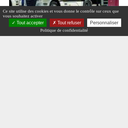
Ce site utilise des cookies et vous donne le contrôle sur ceux que
vous souhaitez activer
Tout accepter
Tout refuser
Personnaliser
Politique de confidentialité
Les DAF électriques livrés en Hollande
Année re
#DAF TRUCKS
#N°314
#PAYS-BAS
#DAIMLER 