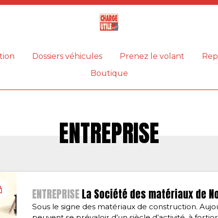
Magazine
Charge
utile
tion
Dossiers véhicules
Prenez le volant
Rep
Boutique
ENTREPRISE
ENTREPRISE
La Société des matériaux de N
Sous le signe des matériaux de construction. Aujour
peuvent se prévaloir d’un siècle d’activité, à fort