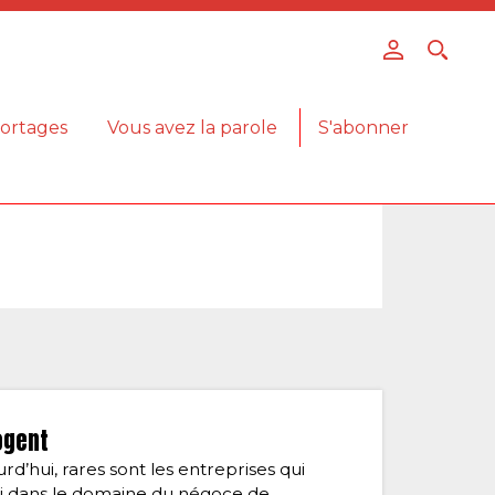
ortages
Vous avez la parole
S'abonner
ogent
d’hui, rares sont les entreprises qui
iori dans le domaine du négoce de