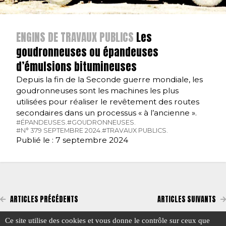
ENGINS DE TRAVAUX PUBLICS
Les
goudronneuses ou épandeuses
d’émulsions bitumineuses
Depuis la fin de la Seconde guerre mondiale, les
goudronneuses sont les machines les plus
utilisées pour réaliser le revêtement des routes
secondaires dans un processus « à l’ancienne ».
#ÉPANDEUSES.
#GOUDRONNEUSES.
#N° 379 SEPTEMBRE 2024.
#TRAVAUX PUBLICS.
Publié le : 7 septembre 2024
ARTICLES PRÉCÉDENTS
ARTICLES SUIVANTS
Ce site utilise des cookies et vous donne le contrôle sur ceux que