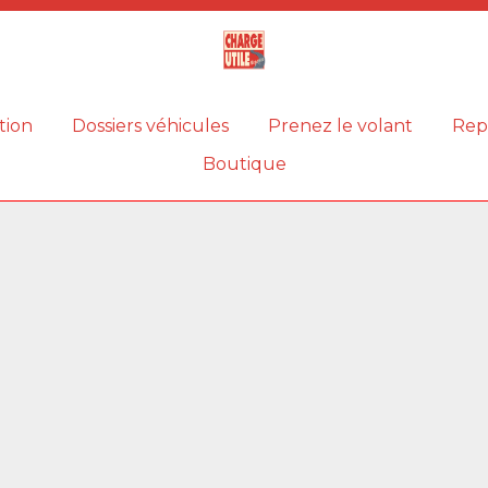
Magazine
Charge
utile
tion
Dossiers véhicules
Prenez le volant
Rep
Boutique