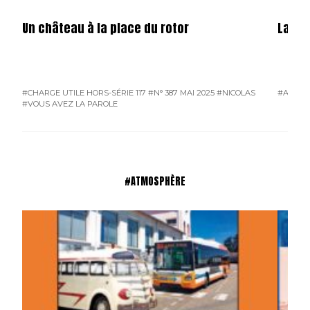
Un château à la place du rotor
La fêt
#CHARGE UTILE HORS-SÉRIE 117
#N° 387 MAI 2025
#NICOLAS
#ATMO
#VOUS AVEZ LA PAROLE
#ATMOSPHÈRE