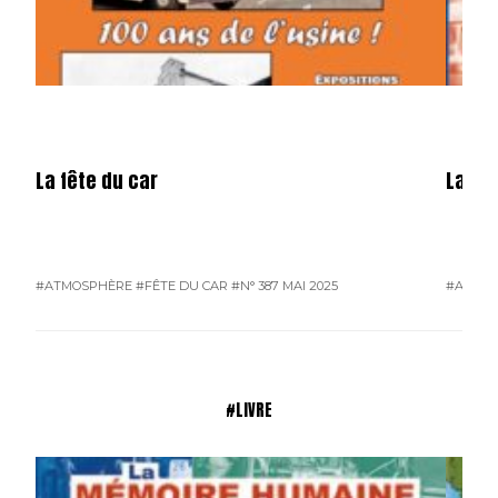
La fête du car
La mé
#ATMOSPHÈRE
#FÊTE DU CAR
#N° 387 MAI 2025
#ATMO
#LIVRE