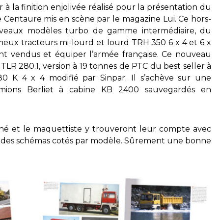
à la finition enjolivée réalisé pour la présentation du
e Centaure mis en scène par le magazine Lui. Ce hors-
ouveaux modèles turbo de gamme intermédiaire, du
meux tracteurs mi-lourd et lourd TRH 350 6 x 4 et 6 x
nt vendus et équiper l’armée française. Ce nouveau
LR 280.1, version à 19 tonnes de PTC du best seller à
80 K 4 x 4 modifié par Sinpar. Il s’achève sur une
amions Berliet à cabine KB 2400 sauvegardés en
né et le maquettiste y trouveront leur compte avec
 et des schémas cotés par modèle. Sûrement une bonne