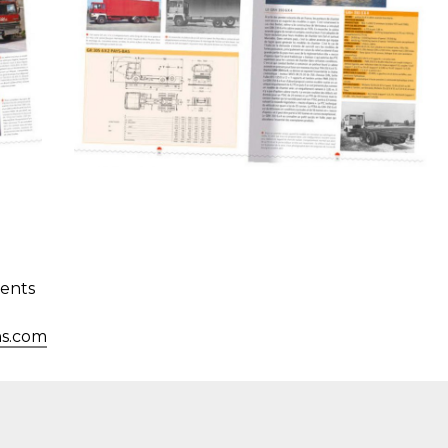
ments
ns.com