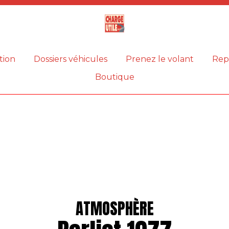
Magazine
Charge
utile
tion
Dossiers véhicules
Prenez le volant
Rep
Boutique
ATMOSPHÈRE