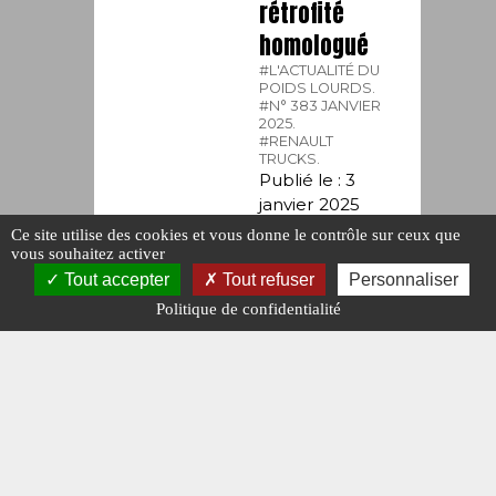
rétrofité
homologué
#L'ACTUALITÉ DU
POIDS LOURDS.
#N° 383 JANVIER
2025.
#RENAULT
TRUCKS.
Publié le : 3
janvier 2025
Ce site utilise des cookies et vous donne le contrôle sur ceux que
vous souhaitez activer
Tout accepter
Tout refuser
Personnaliser
Politique de confidentialité