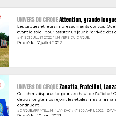
UNIVERS DU CIRQUE
Attention, grande longue
Les cirques et leurs impressionnants convois. Que
avant le soleil pour assister un jour à l'arrivée de
#N° 353 JUILLET 2022.
#UNIVERS DU CIRQUE.
Publié le : 7 juillet 2022
UNIVERS DU CIRQUE
Zavatta, Fratellini, Lan
Ces chers disparus toujours en haut de l'affiche !
depuis longtemps rejoint les étoiles mais, à la mani
continuent…
#CIRQUE.
#FRATELLINI.
#LANZAC.
#N° 350 AVRIL 2022.
#ZAVA
Publié le : 10 avril 2022