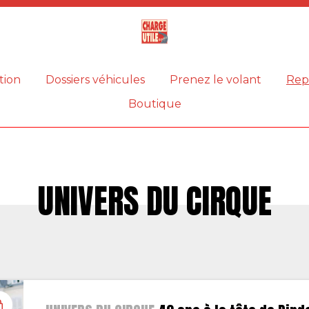
Magazine
Charge
utile
tion
Dossiers véhicules
Prenez le volant
Rep
Boutique
UNIVERS DU CIRQUE