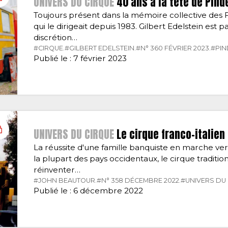
UNIVERS DU CIRQUE
40 ans à la tête de Pind
Toujours présent dans la mémoire collective des Fr
qui le dirigeait depuis 1983. Gilbert Edelstein est 
discrétion…
#CIRQUE.
#GILBERT EDELSTEIN.
#N° 360 FÉVRIER 2023.
#PIN
Publié le : 7 février 2023
UNIVERS DU CIRQUE
Le cirque franco-italien
La réussite d'une famille banquiste en marche v
la plupart des pays occidentaux, le cirque tradition
réinventer…
#JOHN BEAUTOUR.
#N° 358 DÉCEMBRE 2022.
#UNIVERS DU 
Publié le : 6 décembre 2022