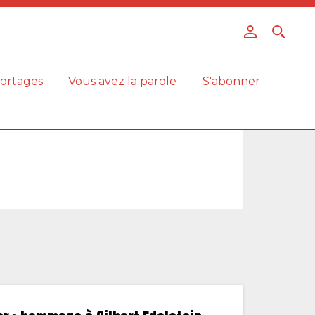
ortages
Vous avez la parole
S'abonner