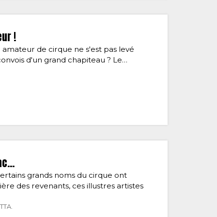
ur !
l amateur de cirque ne s'est pas levé
s convois d'un grand chapiteau ? Le…
zac…
 Certains grands noms du cirque ont
ère des revenants, ces illustres artistes
TTA.