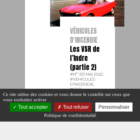
VÉHICULES
D'INCENDIE
Les VSR de
l’Indre
(partie 2)
#N° 351 MAI 2022.
#VÉHICULES
D'INCENDIE.
#VSR.
Ce site utilise des cookies et vous donne le contrôle sur ceux que
Publié le : 11
vous souhaitez activer
mai 2022
Tout accepter
Tout refuser
Personnaliser
Politique de confidentialité