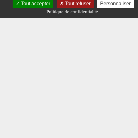
Tout accepter
Tout refuser
Personnaliser
Politique de confidentialité
ROUTE D'HIER,
ROUTE
D'AUJOURD'HUI
Les transports
Cordier
#N° 335 JANVIER
2021.
#ROUTE D'HIER
ROUTE
D'AUJOURD'HUI.
#TRANSPORTEURS.