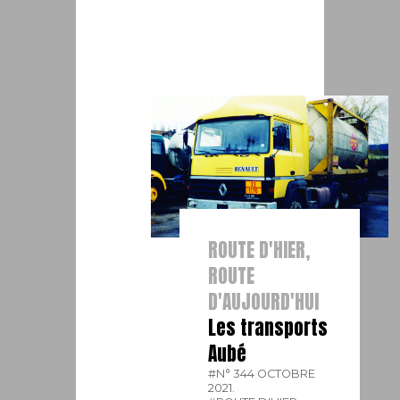
ROUTE D'HIER,
ROUTE
D'AUJOURD'HUI
Les transports
Aubé
#N° 344 OCTOBRE
2021.