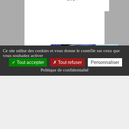
Ce site utilise des cookies et vous donne le contrôle sur ceux que
vous souhaitez activer
Tout accepter
Tout refuser
Personnaliser
Politique de confidentialité
DESSINS DU
MOIS
Les
illustrations
de
novembre