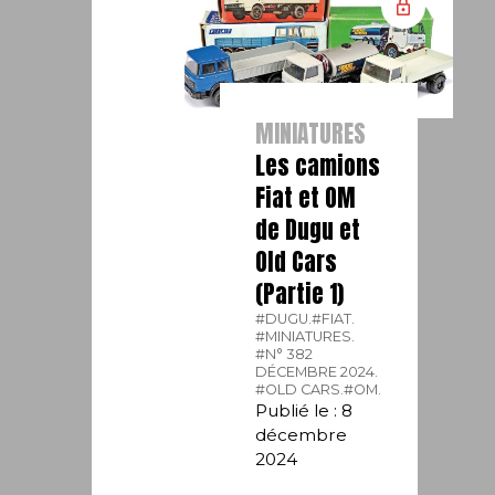
MINIATURES
Les camions
Fiat et OM
de Dugu et
Old Cars
(Partie 1)
#DUGU.
#FIAT.
#MINIATURES.
#N° 382
DÉCEMBRE 2024.
#OLD CARS.
#OM.
Publié le : 8
décembre
2024