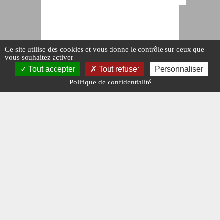
Ce site utilise des cookies et vous donne le contrôle sur ceux que
vous souhaitez activer
Tout accepter
Tout refuser
Personnaliser
Politique de confidentialité
ATMOSPHÈRE
La fondation
Berliet au
60e
anniversaire
de l’usine